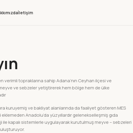
kkımızda
İletişim
yın
en verimli topraklarına sahip Adana’nın Ceyhan ilçesi ve
 meyve ve sebzeler yetiştirerek hem bölge hem de ülke
adır
ra kuruyemiş ve bakliyat alanlarında da faaliyet gösteren MES
i eklemeden Anadolu’da yüzyıllardır gelenekselleşmiş gıda
ji ile kapalı sistemlerle uygulayarak kurutulmuş meyve – sebzeleri
buluşturuyor.