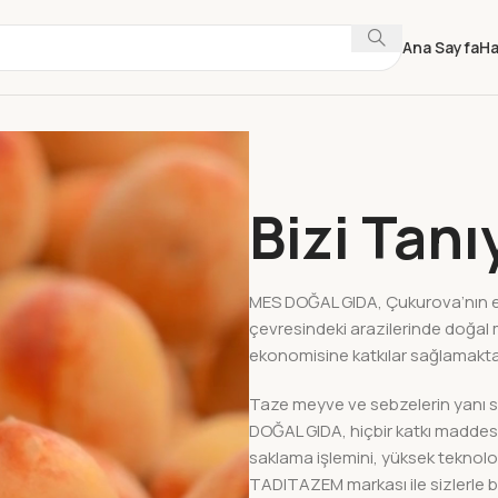
Ana Sayfa
Ha
Bizi Tanı
MES DOĞAL GIDA
, Çukurova’nın 
çevresindeki arazilerinde doğal
ekonomisine katkılar sağlamakt
Taze meyve ve sebzelerin yanı sı
DOĞAL GIDA, hiçbir katkı maddes
saklama işlemini, yüksek teknolo
TADITAZEM markası ile sizlerle 